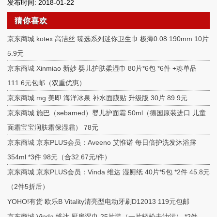
发布时间: 2018-01-22
猜你喜欢
京东商城 kotex 高洁丝 臻选系列迷你卫生巾 极薄0.08 190mm 10片
5.9元
京东商城 Xinmiao 新妙 婴儿护肤柔湿巾 80片*6包 *6件 +凑单品
111.6元包邮（双重优惠）
京东商城 mg 美即 海洋冰泉 补水面膜贴 升级版 30片 89.9元
京东商城 施巴（sebamed）婴儿护面霜 50ml（德国原装进口 儿童
面霜宝宝润肤霜保湿霜） 78元
京东商城 京东PLUS会员：Aveeno 艾惟诺 每日倍护洗发沐浴露
354ml *3件 98元（合32.67元/件）
京东商城 京东PLUS会员：Vinda 维达 湿厕纸 40片*5包 *2件 45.8元
（2件5折后）
YOHO!有货 欧乐B Vitality清亮型电动牙刷D12013 119元包邮
京东商城 Vinda 维达 厨房湿巾 25片装（一片轻松去油污） *2件