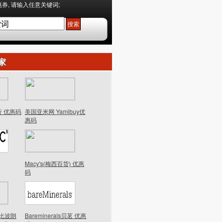
券, 请输入任意关键词;
家
行 优惠码
美国亚米网 Yamibuy优
惠码
Macy's(梅西百货) 优惠
码
n芭比波朗
Bareminerals贝茗 优惠