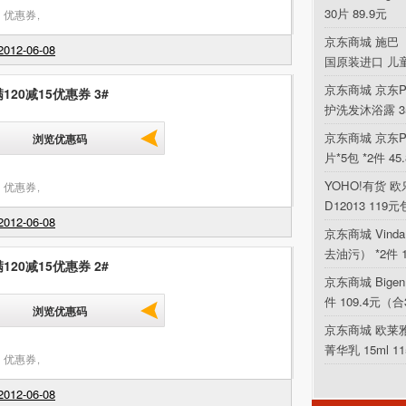
30片 89.9元
 优惠券
,
京东商城 施巴（
012-06-08
国原装进口 儿
京东商城 京东P
120减15优惠券 3#
护洗发沐浴露 354
京东商城 京东PL
浏览优惠码
片*5包 *2件 4
YOHO!有货 欧乐
 优惠券
,
D12013 119
012-06-08
京东商城 Vin
去油污） *2件 
120减15优惠券 2#
京东商城 Bigen
件 109.4元（合
浏览优惠码
京东商城 欧莱
菁华乳 15ml 1
 优惠券
,
012-06-08