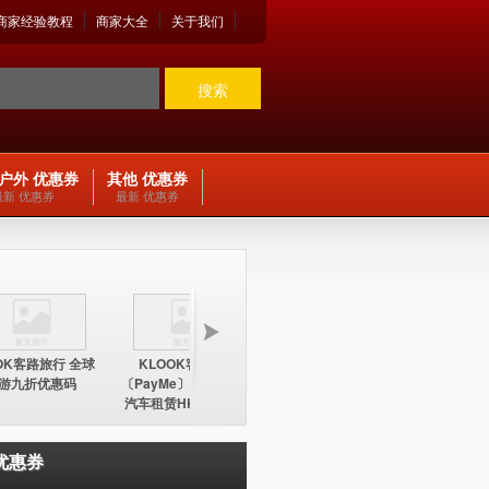
商家经验教程
商家大全
关于我们
搜索
户外 优惠券
其他 优惠券
最新 优惠券
最新 优惠券
OK客路旅行 全球
KLOOK客路旅行
KLOOK客路旅行
KLOO
游九折优惠码
〔PayMe〕环球酒店及
〔PayMe〕环球酒店
期五12
汽车租赁HK$100折扣
HK$100折扣优惠码
中国内地
优惠码
优惠券