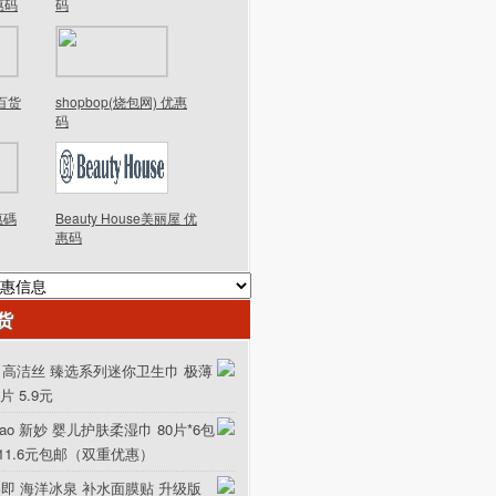
优惠码
码
德百货
shopbop(烧包网) 优惠
码
優惠碼
Beauty House美丽屋 优
惠码
货
ex 高洁丝 臻选系列迷你卫生巾 极薄
0片 5.9元
iao 新妙 婴儿护肤柔湿巾 80片*6包
111.6元包邮（双重优惠）
美即 海洋冰泉 补水面膜贴 升级版