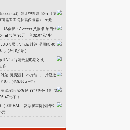
sebamed）婴儿护面霜 50ml（德
童面霜宝宝润肤霜保湿霜） 78元
LUS会员：Aveeno 艾惟诺 每日倍
ml *3件 98元（合32.67元/件）
US会员：Vinda 维达 湿厕纸 40
5.8元（2件5折后）
B Vitality清亮型电动牙刷
元包邮
da 维达 厨房湿巾 25片装（一片轻松
17.9元（合8.95元/件）
 美源发采 染发剂 881#黑色 1套 *3
36.47元/件）
雅（LOREAL）复颜双重提拉眼部
15元