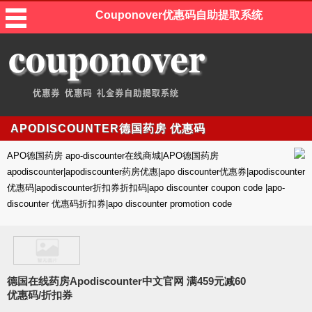
Couponover优惠码自助提取系统
APODISCOUNTER德国药房 优惠码
APO德国药房 apo-discounter在线商城|APO德国药房
apodiscounter|apodiscounter药房优惠|apo discounter优惠券|apodiscounter
优惠码|apodiscounter折扣券折扣码|apo discounter coupon code |apo-
discounter 优惠码折扣券|apo discounter promotion code
德国在线药房Apodiscounter中文官网 满459元减60
优惠码/折扣券