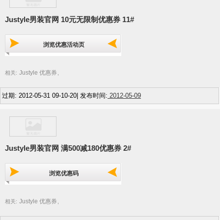
Justyle男装官网 10元无限制优惠券 11#
浏览优惠活动页
Justyle 优惠券
相关:
,
过期: 2012-05-31 09-10-20| 发布时间:
2012-05-09
Justyle男装官网 满500减180优惠券 2#
浏览优惠码
Justyle 优惠券
相关:
,