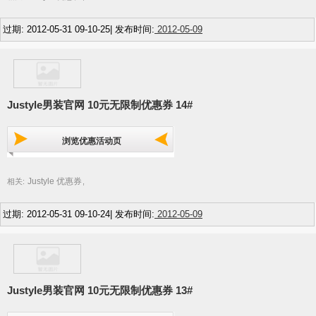
过期: 2012-05-31 09-10-25| 发布时间:
2012-05-09
Justyle男装官网 10元无限制优惠券 14#
浏览优惠活动页
Justyle 优惠券
相关:
,
过期: 2012-05-31 09-10-24| 发布时间:
2012-05-09
Justyle男装官网 10元无限制优惠券 13#