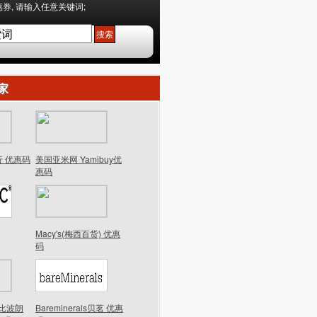
券, 请输入任意关键词;
家
行 优惠码
美国亚米网 Yamibuy优
惠码
Macy's(梅西百货) 优惠
码
n芭比波朗
Bareminerals贝茗 优惠