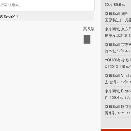
30片 89.9元
折网 优惠券
,
京东商城 施巴（
012-02-14
国原装进口 儿
共5条
京东商城 京东P
护洗发沐浴露 354
1
京东商城 京东PL
片*5包 *2件 4
YOHO!有货 欧乐
D12013 119
京东商城 Vin
去油污） *2件 
京东商城 Bigen
件 109.4元（合
京东商城 欧莱
菁华乳 15ml 1