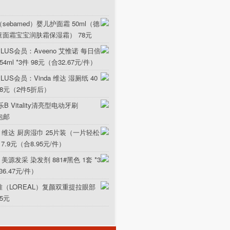
sebamed）婴儿护面霜 50ml（德
童面霜宝宝润肤霜保湿霜） 78元
LUS会员：Aveeno 艾惟诺 每日倍
ml *3件 98元（合32.67元/件）
US会员：Vinda 维达 湿厕纸 40
5.8元（2件5折后）
B Vitality清亮型电动牙刷
元包邮
da 维达 厨房湿巾 25片装（一片轻松
17.9元（合8.95元/件）
 美源发采 染发剂 881#黑色 1套 *3
36.47元/件）
雅（LOREAL）复颜双重提拉眼部
15元