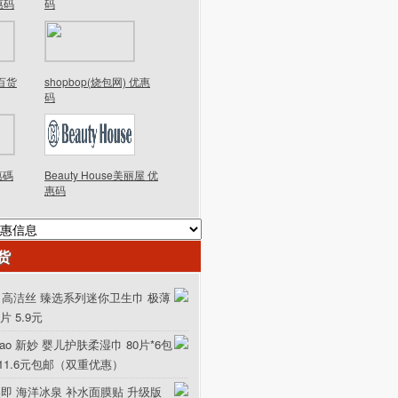
优惠码
码
德百货
shopbop(烧包网) 优惠
码
優惠碼
Beauty House美丽屋 优
惠码
货
ex 高洁丝 臻选系列迷你卫生巾 极薄
0片 5.9元
iao 新妙 婴儿护肤柔湿巾 80片*6包
111.6元包邮（双重优惠）
美即 海洋冰泉 补水面膜贴 升级版