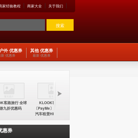
商家经验教程
商家大全
关于我们
搜索
户外 优惠券
其他 优惠券
最新 优惠券
最新 优惠券
OK客路旅行 全球
KLOOK客路旅行
KLOOK客路旅行
KLOO
游九折优惠码
〔PayMe〕环球酒店及
〔PayMe〕环球酒店
期五12
汽车租赁HK$100折扣
HK$100折扣优惠码
中国内地
优惠码
优惠券