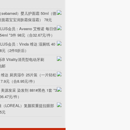
sebamed）婴儿护面霜 50ml（德
童面霜宝宝润肤霜保湿霜） 78元
LUS会员：Aveeno 艾惟诺 每日倍
ml *3件 98元（合32.67元/件）
US会员：Vinda 维达 湿厕纸 40
5.8元（2件5折后）
B Vitality清亮型电动牙刷
元包邮
da 维达 厨房湿巾 25片装（一片轻松
17.9元（合8.95元/件）
 美源发采 染发剂 881#黑色 1套 *3
36.47元/件）
雅（LOREAL）复颜双重提拉眼部
15元