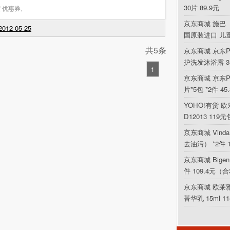
30片 89.9元
 优惠券
,
京东商城 施巴（
012-05-25
国原装进口 儿
共5条
京东商城 京东P
护洗发沐浴露 354
1
京东商城 京东PL
片*5包 *2件 4
YOHO!有货 欧乐
D12013 119
京东商城 Vin
去油污） *2件 
京东商城 Bigen
件 109.4元（合
京东商城 欧莱
菁华乳 15ml 1