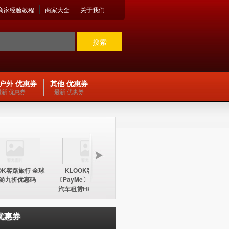
商家经验教程
商家大全
关于我们
搜索
户外 优惠券
其他 优惠券
最新 优惠券
最新 优惠券
OK客路旅行 全球
KLOOK客路旅行
KLOOK客路旅行
KLOO
游九折优惠码
〔PayMe〕环球酒店及
〔PayMe〕环球酒店
期五12
汽车租赁HK$100折扣
HK$100折扣优惠码
中国内地
优惠码
优惠券