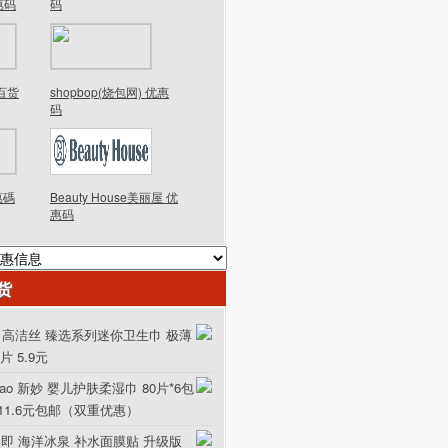
优惠码
码
德百货
shopbop(烧包网) 优惠
码
優惠碼
Beauty House美丽屋 优
惠码
货
ex 高洁丝 臻选系列迷你卫生巾 极薄
0片 5.9元
iao 新妙 婴儿护肤柔湿巾 80片*6包
111.6元包邮（双重优惠）
美即 海洋冰泉 补水面膜贴 升级版