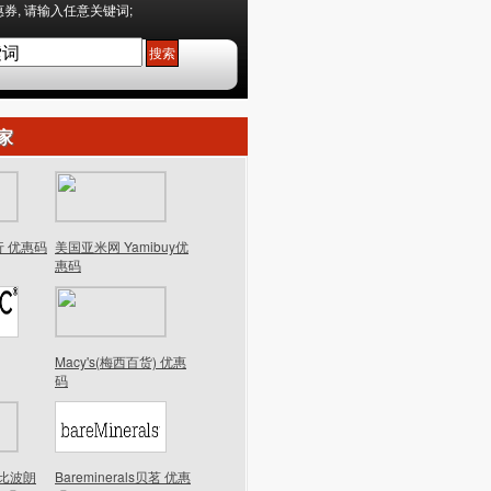
券, 请输入任意关键词;
家
行 优惠码
美国亚米网 Yamibuy优
惠码
Macy's(梅西百货) 优惠
码
n芭比波朗
Bareminerals贝茗 优惠