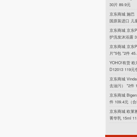
30片 89.9元
京东商城 施巴（
国原装进口 儿
京东商城 京东P
护洗发沐浴露 354
京东商城 京东PL
片*5包 *2件 4
YOHO!有货 欧乐
D12013 119
京东商城 Vin
去油污） *2件 
京东商城 Bigen
件 109.4元（合
京东商城 欧莱
菁华乳 15ml 1