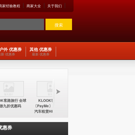
商家经验教程
商家大全
关于我们
搜索
户外 优惠券
其他 优惠券
最新 优惠券
最新 优惠券
OK客路旅行 全球
KLOOK客路旅行
KLOOK客路旅行
KLOO
游九折优惠码
〔PayMe〕环球酒店及
〔PayMe〕环球酒店
期五12
汽车租赁HK$100折扣
HK$100折扣优惠码
中国内地
优惠码
优惠券