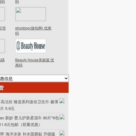
优惠码
码
德百货
shopbop(烧包网) 优惠
码
優惠碼
Beauty House美丽屋 优
惠码
货
ex 高洁丝 臻选系列迷你卫生巾 极薄
0片 5.9元
iao 新妙 婴儿护肤柔湿巾 80片*6包
111.6元包邮（双重优惠）
美即 海洋冰泉 补水面膜贴 升级版