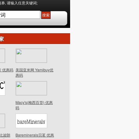
券, 请输入任意关键词;
家
行 优惠码
美国亚米网 Yamibuy优
惠码
Macy's(梅西百货) 优惠
码
n芭比波朗
Bareminerals贝茗 优惠