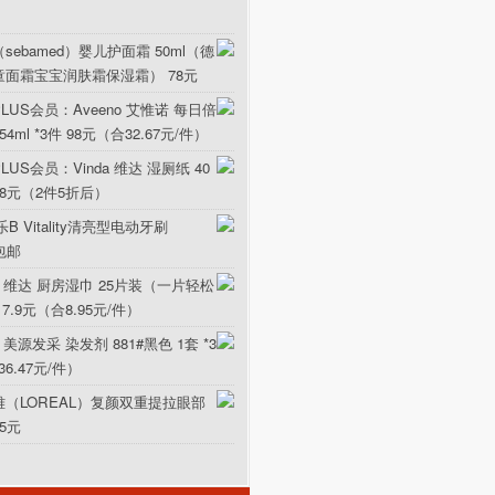
sebamed）婴儿护面霜 50ml（德
童面霜宝宝润肤霜保湿霜） 78元
LUS会员：Aveeno 艾惟诺 每日倍
ml *3件 98元（合32.67元/件）
US会员：Vinda 维达 湿厕纸 40
5.8元（2件5折后）
B Vitality清亮型电动牙刷
元包邮
da 维达 厨房湿巾 25片装（一片轻松
17.9元（合8.95元/件）
 美源发采 染发剂 881#黑色 1套 *3
36.47元/件）
雅（LOREAL）复颜双重提拉眼部
15元