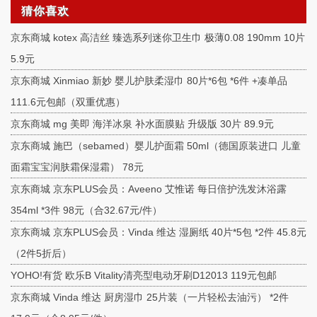
猜你喜欢
京东商城 kotex 高洁丝 臻选系列迷你卫生巾 极薄0.08 190mm 10片
5.9元
京东商城 Xinmiao 新妙 婴儿护肤柔湿巾 80片*6包 *6件 +凑单品
111.6元包邮（双重优惠）
京东商城 mg 美即 海洋冰泉 补水面膜贴 升级版 30片 89.9元
京东商城 施巴（sebamed）婴儿护面霜 50ml（德国原装进口 儿童
面霜宝宝润肤霜保湿霜） 78元
京东商城 京东PLUS会员：Aveeno 艾惟诺 每日倍护洗发沐浴露
354ml *3件 98元（合32.67元/件）
京东商城 京东PLUS会员：Vinda 维达 湿厕纸 40片*5包 *2件 45.8元
（2件5折后）
YOHO!有货 欧乐B Vitality清亮型电动牙刷D12013 119元包邮
京东商城 Vinda 维达 厨房湿巾 25片装（一片轻松去油污） *2件