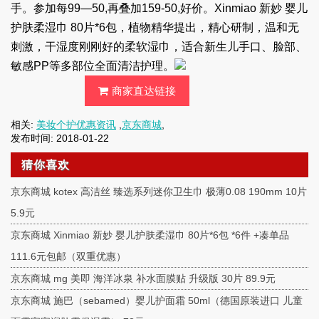
手。参加每99—50,再叠加159-50,好价。Xinmiao 新妙 婴儿
护肤柔湿巾 80片*6包，植物精华提出，精心研制，温和无
刺激，干湿度刚刚好的柔软湿巾，适合新生儿手口、脸部、
敏感PP等多部位全面清洁护理。
商家直达链接
相关:
美妆个护优惠资讯
,
京东商城
,
发布时间: 2018-01-22
猜你喜欢
京东商城 kotex 高洁丝 臻选系列迷你卫生巾 极薄0.08 190mm 10片
5.9元
京东商城 Xinmiao 新妙 婴儿护肤柔湿巾 80片*6包 *6件 +凑单品
111.6元包邮（双重优惠）
京东商城 mg 美即 海洋冰泉 补水面膜贴 升级版 30片 89.9元
京东商城 施巴（sebamed）婴儿护面霜 50ml（德国原装进口 儿童