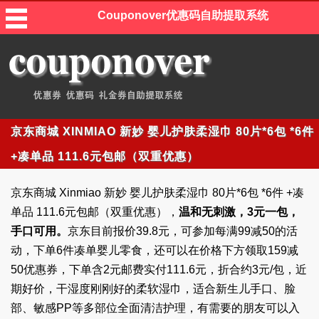
Couponover优惠码自助提取系统
京东商城 XINMIAO 新妙 婴儿护肤柔湿巾 80片*6包 *6件
+凑单品 111.6元包邮（双重优惠）
京东商城 Xinmiao 新妙 婴儿护肤柔湿巾 80片*6包 *6件 +凑
单品 111.6元包邮（双重优惠），
温和无刺激，3元一包，
手口可用。
京东目前报价39.8元，可参加每满99减50的活
动，下单6件凑单婴儿零食，还可以在价格下方领取159减
50优惠券，下单含2元邮费实付111.6元，折合约3元/包，近
期好价，干湿度刚刚好的柔软湿巾，适合新生儿手口、脸
部、敏感PP等多部位全面清洁护理，有需要的朋友可以入