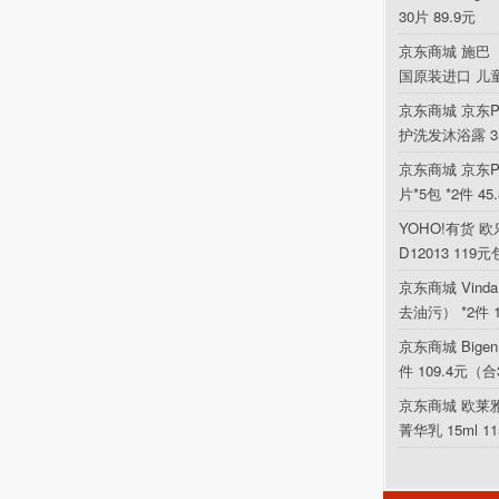
30片 89.9元
京东商城 施巴（
国原装进口 儿
京东商城 京东P
护洗发沐浴露 354
京东商城 京东PL
片*5包 *2件 4
YOHO!有货 欧乐
D12013 119
京东商城 Vin
去油污） *2件 
京东商城 Bigen
件 109.4元（合
京东商城 欧莱
菁华乳 15ml 1