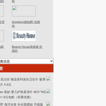
优惠码
码
德百货
shopbop(烧包网) 优惠
码
優惠碼
Beauty House美丽屋 优
惠码
货
ex 高洁丝 臻选系列迷你卫生巾 极薄
0片 5.9元
iao 新妙 婴儿护肤柔湿巾 80片*6包
111.6元包邮（双重优惠）
美即 海洋冰泉 补水面膜贴 升级版