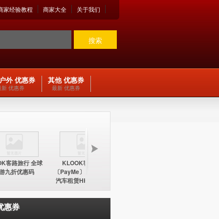
商家经验教程
商家大全
关于我们
搜索
户外 优惠券
其他 优惠券
最新 优惠券
最新 优惠券
OK客路旅行 全球
KLOOK客路旅行
KLOOK客路旅行
KLOO
游九折优惠码
〔PayMe〕环球酒店及
〔PayMe〕环球酒店
期五12
汽车租赁HK$100折扣
HK$100折扣优惠码
中国内地
优惠码
优惠券