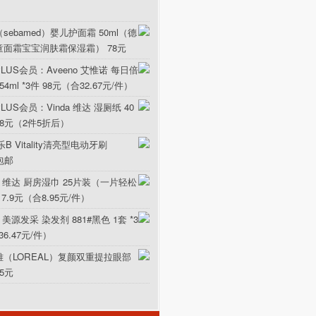
sebamed）婴儿护面霜 50ml（德
童面霜宝宝润肤霜保湿霜） 78元
LUS会员：Aveeno 艾惟诺 每日倍
ml *3件 98元（合32.67元/件）
US会员：Vinda 维达 湿厕纸 40
5.8元（2件5折后）
B Vitality清亮型电动牙刷
元包邮
da 维达 厨房湿巾 25片装（一片轻松
17.9元（合8.95元/件）
 美源发采 染发剂 881#黑色 1套 *3
36.47元/件）
雅（LOREAL）复颜双重提拉眼部
15元