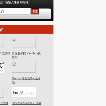
券, 请输入任意关键词;
家
行 优惠码
美国亚米网 Yamibuy优
惠码
Macy's(梅西百货) 优惠
码
n芭比波朗
Bareminerals贝茗 优惠