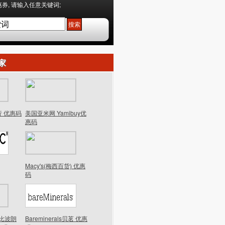
券, 请输入任意关键词;
家
行 优惠码
美国亚米网 Yamibuy优
惠码
Macy's(梅西百货) 优惠
码
n芭比波朗
Bareminerals贝茗 优惠