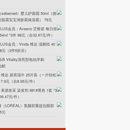
sebamed）婴儿护面霜 50ml（德
童面霜宝宝润肤霜保湿霜） 78元
LUS会员：Aveeno 艾惟诺 每日倍
ml *3件 98元（合32.67元/件）
US会员：Vinda 维达 湿厕纸 40
5.8元（2件5折后）
B Vitality清亮型电动牙刷
元包邮
da 维达 厨房湿巾 25片装（一片轻松
17.9元（合8.95元/件）
 美源发采 染发剂 881#黑色 1套 *3
36.47元/件）
雅（LOREAL）复颜双重提拉眼部
15元