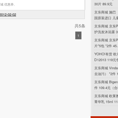
30片 89.9元
城 优惠券
,
京东商城 施巴（
012-02-02
国原装进口 儿
共5条
京东商城 京东P
护洗发沐浴露 354
1
京东商城 京东PL
片*5包 *2件 4
YOHO!有货 欧乐
D12013 119
京东商城 Vin
去油污） *2件 
京东商城 Bigen
件 109.4元（合
京东商城 欧莱
菁华乳 15ml 1