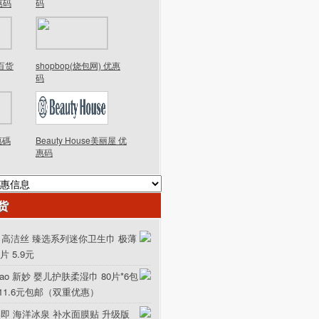
优惠码
码
德百货
shopbop(烧包网) 优惠
码
優惠碼
Beauty House美丽屋 优
惠码
货
ex 高洁丝 臻选系列迷你卫生巾 极薄
0片 5.9元
iao 新妙 婴儿护肤柔湿巾 80片*6包
111.6元包邮（双重优惠）
美即 海洋冰泉 补水面膜贴 升级版