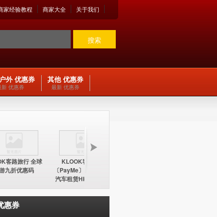
商家经验教程
商家大全
关于我们
搜索
户外 优惠券
其他 优惠券
最新 优惠券
最新 优惠券
OK客路旅行 全球
KLOOK客路旅行
KLOOK客路旅行
KLOO
游九折优惠码
〔PayMe〕环球酒店及
〔PayMe〕环球酒店
期五12
汽车租赁HK$100折扣
HK$100折扣优惠码
中国内地
优惠码
优惠券