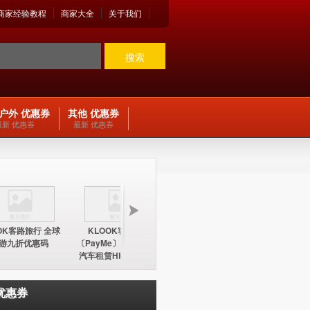
商家经验教程
商家大全
关于我们
搜索
户外 优惠券
其他 优惠券
最新 优惠券
最新 优惠券
OK客路旅行 全球
KLOOK客路旅行
KLOOK客路旅行
KLOO
游九折优惠码
〔PayMe〕环球酒店及
〔PayMe〕环球酒店
期五12
汽车租赁HK$100折扣
HK$100折扣优惠码
中国内地
优惠码
优惠券