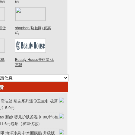
优惠码
码
德百货
shopbop(烧包网) 优惠
码
優惠碼
Beauty House美丽屋 优
惠码
货
ex 高洁丝 臻选系列迷你卫生巾 极薄
0片 5.9元
iao 新妙 婴儿护肤柔湿巾 80片*6包
111.6元包邮（双重优惠）
美即 海洋冰泉 补水面膜贴 升级版