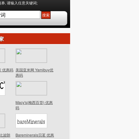
券, 请输入任意关键词;
家
行 优惠码
美国亚米网 Yamibuy优
惠码
Macy's(梅西百货) 优惠
码
n芭比波朗
Bareminerals贝茗 优惠