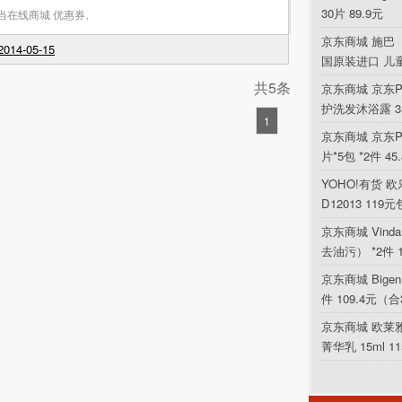
30片 89.9元
当在线商城 优惠券
,
京东商城 施巴（
014-05-15
国原装进口 儿
共5条
京东商城 京东P
护洗发沐浴露 354
1
京东商城 京东PL
片*5包 *2件 4
YOHO!有货 欧乐
D12013 119
京东商城 Vin
去油污） *2件 
京东商城 Bigen
件 109.4元（合
京东商城 欧莱
菁华乳 15ml 1