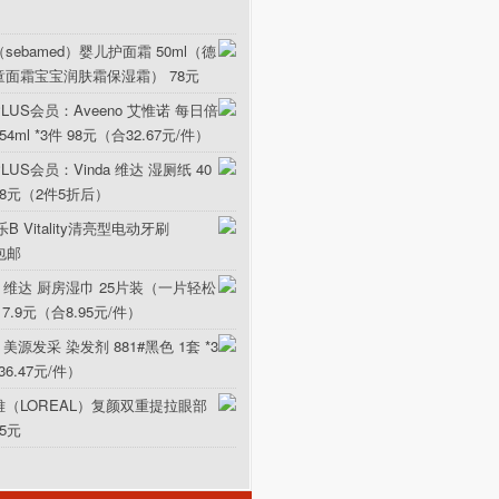
sebamed）婴儿护面霜 50ml（德
童面霜宝宝润肤霜保湿霜） 78元
LUS会员：Aveeno 艾惟诺 每日倍
ml *3件 98元（合32.67元/件）
US会员：Vinda 维达 湿厕纸 40
5.8元（2件5折后）
B Vitality清亮型电动牙刷
元包邮
da 维达 厨房湿巾 25片装（一片轻松
17.9元（合8.95元/件）
 美源发采 染发剂 881#黑色 1套 *3
36.47元/件）
雅（LOREAL）复颜双重提拉眼部
15元