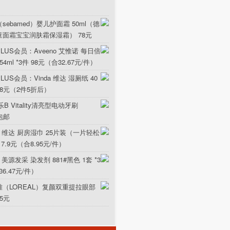
sebamed）婴儿护面霜 50ml（德
童面霜宝宝润肤霜保湿霜） 78元
LUS会员：Aveeno 艾惟诺 每日倍
ml *3件 98元（合32.67元/件）
US会员：Vinda 维达 湿厕纸 40
5.8元（2件5折后）
B Vitality清亮型电动牙刷
元包邮
da 维达 厨房湿巾 25片装（一片轻松
17.9元（合8.95元/件）
 美源发采 染发剂 881#黑色 1套 *3
36.47元/件）
雅（LOREAL）复颜双重提拉眼部
15元