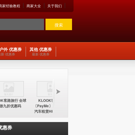
商家经验教程
商家大全
关于我们
搜索
户外 优惠券
其他 优惠券
最新 优惠券
最新 优惠券
OK客路旅行 全球
KLOOK客路旅行
KLOOK客路旅行
KLOO
游九折优惠码
〔PayMe〕环球酒店及
〔PayMe〕环球酒店
期五12
汽车租赁HK$100折扣
HK$100折扣优惠码
中国内地
优惠码
优惠券