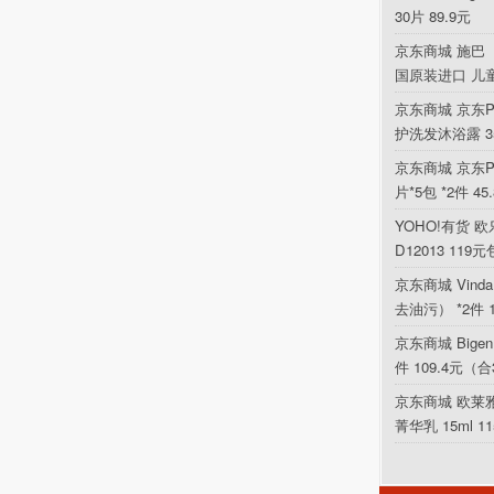
30片 89.9元
京东商城 施巴（
国原装进口 儿
京东商城 京东P
护洗发沐浴露 354
京东商城 京东PL
片*5包 *2件 4
YOHO!有货 欧乐
D12013 119
京东商城 Vin
去油污） *2件 
京东商城 Bigen
件 109.4元（合
京东商城 欧莱
菁华乳 15ml 1