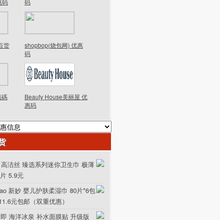
优惠码
码
德百货
shopbop(烧包网) 优惠
码
優惠碼
Beauty House美丽屋 优
惠码
货
ex 高洁丝 臻选系列迷你卫生巾 极薄
0片 5.9元
iao 新妙 婴儿护肤柔湿巾 80片*6包
111.6元包邮（双重优惠）
美即 海洋冰泉 补水面膜贴 升级版