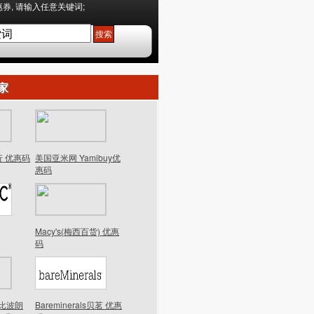
券, 请输入任意关键词;
家
行 优惠码
美国亚米网 Yamibuy优
惠码
Macy's(梅西百货) 优惠
码
n芭比波朗
Bareminerals贝茗 优惠