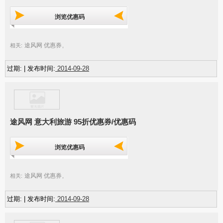
浏览优惠码
途风网 优惠券
相关:
,
过期: | 发布时间:
2014-09-28
途风网 意大利旅游 95折优惠券/优惠码
浏览优惠码
途风网 优惠券
相关:
,
过期: | 发布时间:
2014-09-28