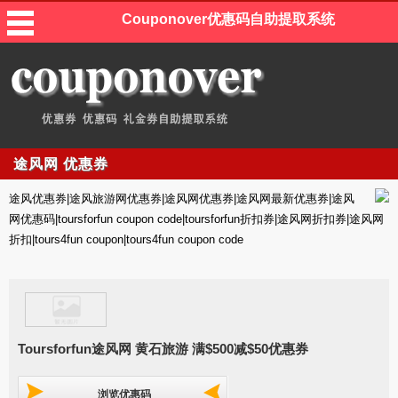
Couponover优惠码自助提取系统
途风网 优惠券
途风优惠券|途风旅游网优惠券|途风网优惠券|途风网最新优惠券|途风
网优惠码|toursforfun coupon code|toursforfun折扣券|途风网折扣券|途风网
折扣|tours4fun coupon|tours4fun coupon code
Toursforfun途风网 黄石旅游 满$500减$50优惠券
浏览优惠码