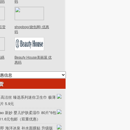
优惠码
码
德百货
shopbop(烧包网) 优惠
码
優惠碼
Beauty House美丽屋 优
惠码
货
ex 高洁丝 臻选系列迷你卫生巾 极薄
0片 5.9元
iao 新妙 婴儿护肤柔湿巾 80片*6包
111.6元包邮（双重优惠）
美即 海洋冰泉 补水面膜贴 升级版