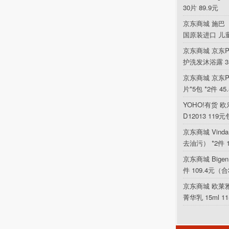
30片 89.9元
京东商城 施巴（
国原装进口 儿
京东商城 京东P
护洗发沐浴露 354
京东商城 京东PL
片*5包 *2件 4
YOHO!有货 欧乐
D12013 119
京东商城 Vin
去油污） *2件 
京东商城 Bigen
件 109.4元（合
京东商城 欧莱
菁华乳 15ml 1