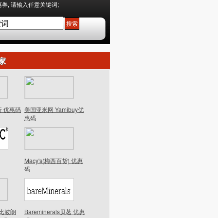
券, 请输入任意关键词;
家
行 优惠码
美国亚米网 Yamibuy优
惠码
Macy's(梅西百货) 优惠
码
n芭比波朗
Bareminerals贝茗 优惠