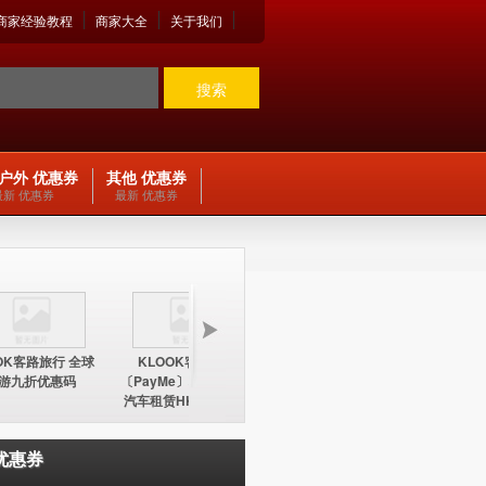
商家经验教程
商家大全
关于我们
搜索
户外 优惠券
其他 优惠券
最新 优惠券
最新 优惠券
OK客路旅行 全球
KLOOK客路旅行
KLOOK客路旅行
KLOO
游九折优惠码
〔PayMe〕环球酒店及
〔PayMe〕环球酒店
期五12
汽车租赁HK$100折扣
HK$100折扣优惠码
中国内地
优惠码
优惠券