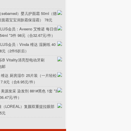
sebamed）婴儿护面霜 50ml（德
童面霜宝宝润肤霜保湿霜） 78元
LUS会员：Aveeno 艾惟诺 每日倍
ml *3件 98元（合32.67元/件）
US会员：Vinda 维达 湿厕纸 40
5.8元（2件5折后）
B Vitality清亮型电动牙刷
元包邮
da 维达 厨房湿巾 25片装（一片轻松
17.9元（合8.95元/件）
 美源发采 染发剂 881#黑色 1套 *3
36.47元/件）
雅（LOREAL）复颜双重提拉眼部
15元