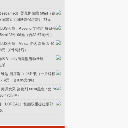
sebamed）婴儿护面霜 50ml（德
童面霜宝宝润肤霜保湿霜） 78元
LUS会员：Aveeno 艾惟诺 每日倍
ml *3件 98元（合32.67元/件）
US会员：Vinda 维达 湿厕纸 40
5.8元（2件5折后）
B Vitality清亮型电动牙刷
元包邮
da 维达 厨房湿巾 25片装（一片轻松
17.9元（合8.95元/件）
 美源发采 染发剂 881#黑色 1套 *3
36.47元/件）
雅（LOREAL）复颜双重提拉眼部
15元