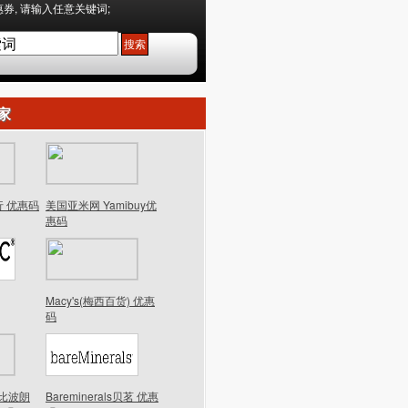
券, 请输入任意关键词;
家
行 优惠码
美国亚米网 Yamibuy优
惠码
Macy's(梅西百货) 优惠
码
n芭比波朗
Bareminerals贝茗 优惠