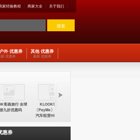
商家经验教程
商家大全
关于我们
搜索
户外 优惠券
其他 优惠券
最新 优惠券
最新 优惠券
OK客路旅行 全球
KLOOK客路旅行
KLOOK客路旅行
KLOO
游九折优惠码
〔PayMe〕环球酒店及
〔PayMe〕环球酒店
期五12
汽车租赁HK$100折扣
HK$100折扣优惠码
中国内地
优惠码
优惠券