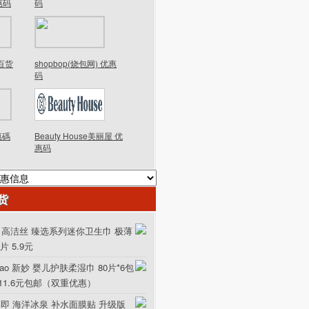
优惠码
码
德百货
shopbop(烧包网) 优惠
码
優惠碼
Beauty House美丽屋 优
惠码
货
ex 高洁丝 臻选系列迷你卫生巾 极薄
0片 5.9元
iao 新妙 婴儿护肤柔湿巾 80片*6包
111.6元包邮（双重优惠）
美即 海洋冰泉 补水面膜贴 升级版