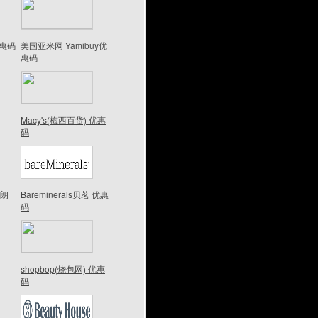
优惠码
美国亚米网 Yamibuy优
惠码
Macy's(梅西百货) 优惠
码
波朗
Bareminerals贝茗 优惠
码
shopbop(烧包网) 优惠
码