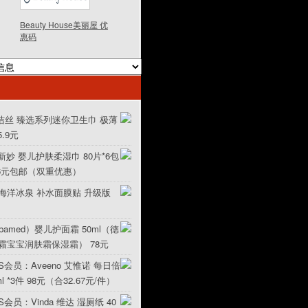
Beauty House美丽屋 优
惠码
 高洁丝 臻选系列迷你卫生巾 极薄
5.9元
o 新妙 婴儿护肤柔湿巾 80片*6包
1.6元包邮（双重优惠）
 海洋冰泉 补水面膜贴 升级版
bamed）婴儿护面霜 50ml（德
霜宝宝润肤霜保湿霜） 78元
S会员：Aveeno 艾惟诺 每日倍
 *3件 98元（合32.67元/件）
会员：Vinda 维达 湿厕纸 40