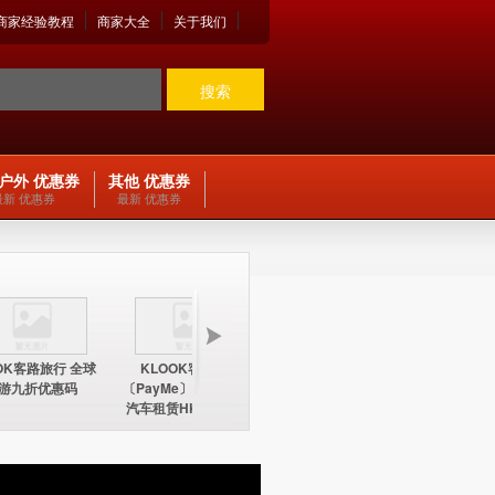
商家经验教程
商家大全
关于我们
搜索
户外 优惠券
其他 优惠券
最新 优惠券
最新 优惠券
OK客路旅行 全球
KLOOK客路旅行
KLOOK客路旅行
KLOO
游九折优惠码
〔PayMe〕环球酒店及
〔PayMe〕环球酒店
期五12
汽车租赁HK$100折扣
HK$100折扣优惠码
中国内地
优惠码