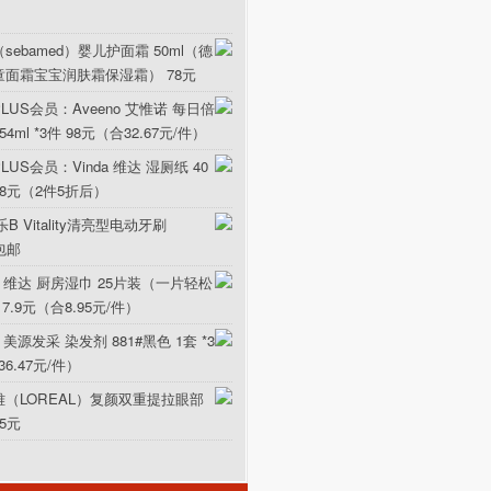
sebamed）婴儿护面霜 50ml（德
童面霜宝宝润肤霜保湿霜） 78元
LUS会员：Aveeno 艾惟诺 每日倍
ml *3件 98元（合32.67元/件）
US会员：Vinda 维达 湿厕纸 40
5.8元（2件5折后）
B Vitality清亮型电动牙刷
元包邮
da 维达 厨房湿巾 25片装（一片轻松
17.9元（合8.95元/件）
 美源发采 染发剂 881#黑色 1套 *3
36.47元/件）
雅（LOREAL）复颜双重提拉眼部
15元