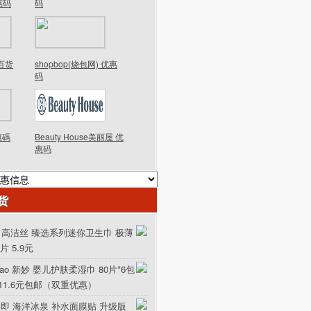
优惠码
码
德百货
shopbop(烧包网) 优惠
码
優惠碼
Beauty House美丽屋 优
惠码
货
ex 高洁丝 臻选系列迷你卫生巾 极薄
0片 5.9元
iao 新妙 婴儿护肤柔湿巾 80片*6包
111.6元包邮（双重优惠）
美即 海洋冰泉 补水面膜贴 升级版