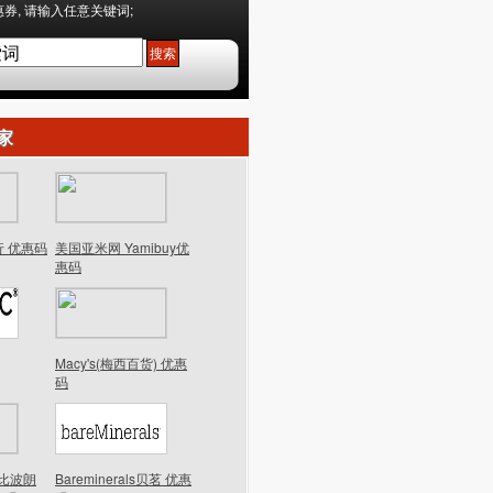
券, 请输入任意关键词;
家
行 优惠码
美国亚米网 Yamibuy优
惠码
Macy's(梅西百货) 优惠
码
n芭比波朗
Bareminerals贝茗 优惠