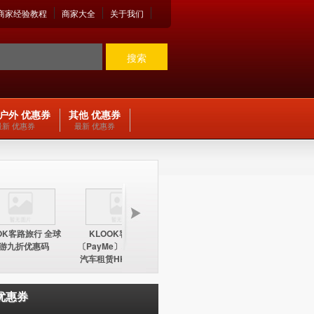
商家经验教程
商家大全
关于我们
搜索
户外 优惠券
其他 优惠券
最新 优惠券
最新 优惠券
OK客路旅行 全球
KLOOK客路旅行
KLOOK客路旅行
KLOO
游九折优惠码
〔PayMe〕环球酒店及
〔PayMe〕环球酒店
期五12
汽车租赁HK$100折扣
HK$100折扣优惠码
中国内地
优惠码
优惠券