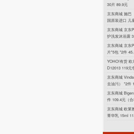
30片 89.9元
京东商城 施巴（
国原装进口 儿
京东商城 京东P
护洗发沐浴露 354
京东商城 京东PL
片*5包 *2件 4
YOHO!有货 欧乐
D12013 119
京东商城 Vin
去油污） *2件 
京东商城 Bigen
件 109.4元（合
京东商城 欧莱
菁华乳 15ml 1