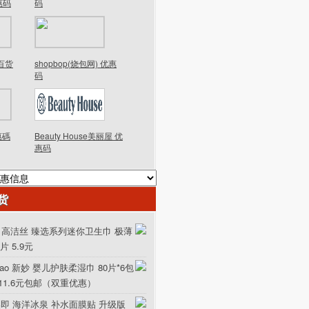
优惠码
码
德百货
shopbop(烧包网) 优惠
码
優惠碼
Beauty House美丽屋 优
惠码
货
ex 高洁丝 臻选系列迷你卫生巾 极薄
0片 5.9元
iao 新妙 婴儿护肤柔湿巾 80片*6包
111.6元包邮（双重优惠）
美即 海洋冰泉 补水面膜贴 升级版