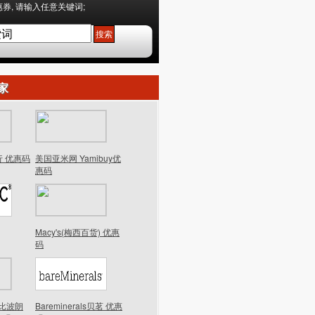
券, 请输入任意关键词;
家
行 优惠码
美国亚米网 Yamibuy优
惠码
Macy's(梅西百货) 优惠
码
n芭比波朗
Bareminerals贝茗 优惠