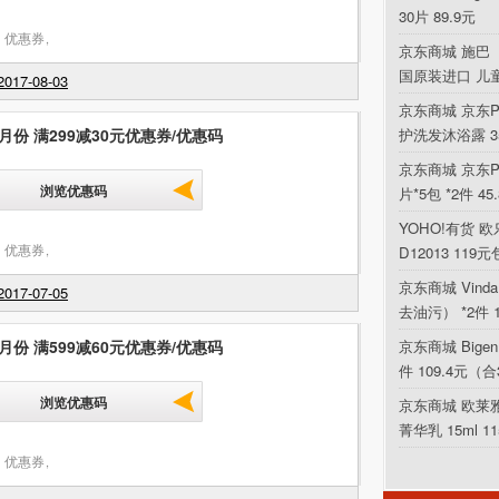
30片 89.9元
 优惠券
,
京东商城 施巴（
国原装进口 儿
017-08-03
京东商城 京东P
月份 满299减30元优惠券/优惠码
护洗发沐浴露 354
京东商城 京东PL
浏览优惠码
片*5包 *2件 4
YOHO!有货 欧乐
 优惠券
,
D12013 119
京东商城 Vin
017-07-05
去油污） *2件 
月份 满599减60元优惠券/优惠码
京东商城 Bigen
件 109.4元（合
浏览优惠码
京东商城 欧莱
菁华乳 15ml 1
 优惠券
,