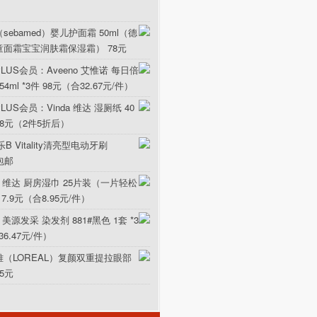
sebamed）婴儿护面霜 50ml（德
童面霜宝宝润肤霜保湿霜） 78元
LUS会员：Aveeno 艾惟诺 每日倍
ml *3件 98元（合32.67元/件）
US会员：Vinda 维达 湿厕纸 40
5.8元（2件5折后）
B Vitality清亮型电动牙刷
元包邮
da 维达 厨房湿巾 25片装（一片轻松
17.9元（合8.95元/件）
 美源发采 染发剂 881#黑色 1套 *3
36.47元/件）
雅（LOREAL）复颜双重提拉眼部
15元