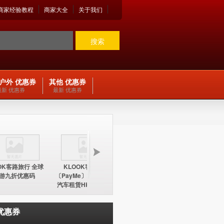
商家经验教程
商家大全
关于我们
搜索
户外 优惠券
其他 优惠券
最新 优惠券
最新 优惠券
OK客路旅行 全球
KLOOK客路旅行
KLOOK客路旅行
KLOO
游九折优惠码
〔PayMe〕环球酒店及
〔PayMe〕环球酒店
期五12
汽车租赁HK$100折扣
HK$100折扣优惠码
中国内地
优惠码
优惠券