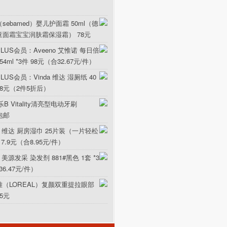
sebamed）婴儿护面霜 50ml（德
童面霜宝宝润肤霜保湿霜） 78元
LUS会员：Aveeno 艾惟诺 每日倍
ml *3件 98元（合32.67元/件）
US会员：Vinda 维达 湿厕纸 40
5.8元（2件5折后）
B Vitality清亮型电动牙刷
元包邮
da 维达 厨房湿巾 25片装（一片轻松
17.9元（合8.95元/件）
 美源发采 染发剂 881#黑色 1套 *3
36.47元/件）
雅（LOREAL）复颜双重提拉眼部
15元