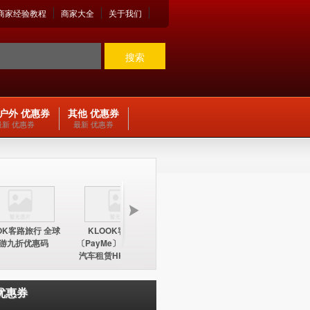
商家经验教程
商家大全
关于我们
搜索
户外 优惠券
其他 优惠券
最新 优惠券
最新 优惠券
OK客路旅行 全球
KLOOK客路旅行
KLOOK客路旅行
KLOO
游九折优惠码
〔PayMe〕环球酒店及
〔PayMe〕环球酒店
期五12
汽车租赁HK$100折扣
HK$100折扣优惠码
中国内地
优惠码
优惠券