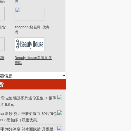
优惠码
码
德百货
shopbop(烧包网) 优惠
码
優惠碼
Beauty House美丽屋 优
惠码
货
ex 高洁丝 臻选系列迷你卫生巾 极薄
0片 5.9元
iao 新妙 婴儿护肤柔湿巾 80片*6包
111.6元包邮（双重优惠）
美即 海洋冰泉 补水面膜贴 升级版