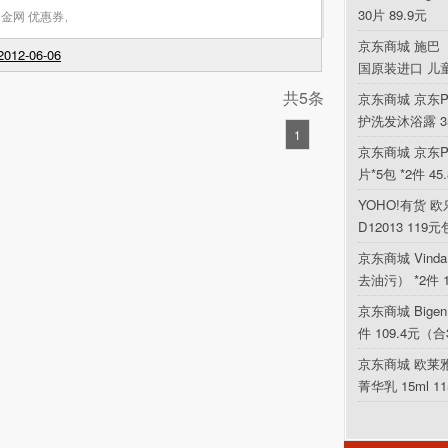
30片 89.9元
金网 优惠券
,
京东商城 施巴（
012-06-06
国原装进口 儿
共5条
京东商城 京东P
护洗发沐浴露 354
1
京东商城 京东PL
片*5包 *2件 4
YOHO!有货 欧乐
D12013 119
京东商城 Vin
去油污） *2件 
京东商城 Bigen
件 109.4元（合
京东商城 欧莱
菁华乳 15ml 1