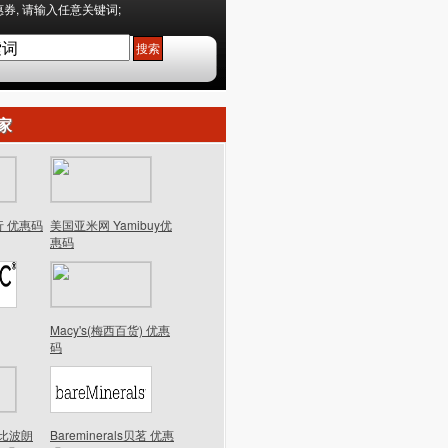
券, 请输入任意关键词;
家
行 优惠码
美国亚米网 Yamibuy优
惠码
Macy's(梅西百货) 优惠
码
n芭比波朗
Bareminerals贝茗 优惠