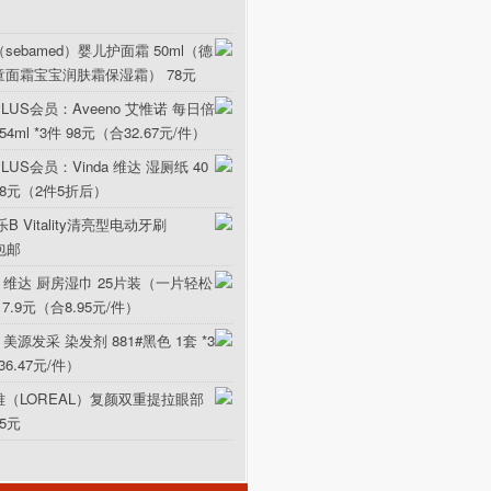
sebamed）婴儿护面霜 50ml（德
童面霜宝宝润肤霜保湿霜） 78元
LUS会员：Aveeno 艾惟诺 每日倍
ml *3件 98元（合32.67元/件）
US会员：Vinda 维达 湿厕纸 40
5.8元（2件5折后）
B Vitality清亮型电动牙刷
元包邮
da 维达 厨房湿巾 25片装（一片轻松
17.9元（合8.95元/件）
 美源发采 染发剂 881#黑色 1套 *3
36.47元/件）
雅（LOREAL）复颜双重提拉眼部
15元