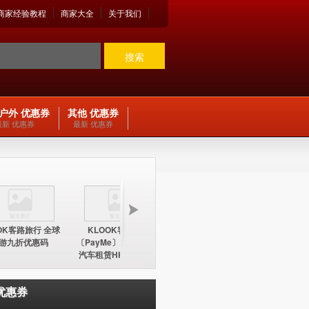
商家经验教程
商家大全
关于我们
搜索
户外 优惠券
其他 优惠券
最新 优惠券
最新 优惠券
OK客路旅行 全球
KLOOK客路旅行
KLOOK客路旅行
KLOO
游九折优惠码
〔PayMe〕环球酒店及
〔PayMe〕环球酒店
期五12
汽车租赁HK$100折扣
HK$100折扣优惠码
中国内地
优惠码
优惠券