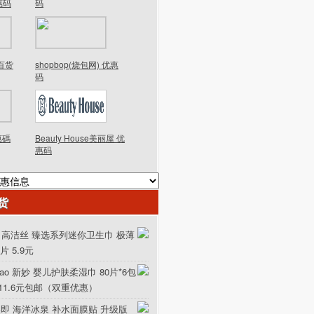
优惠码
码
德百货
shopbop(烧包网) 优惠
码
優惠碼
Beauty House美丽屋 优
惠码
货
ex 高洁丝 臻选系列迷你卫生巾 极薄
0片 5.9元
iao 新妙 婴儿护肤柔湿巾 80片*6包
111.6元包邮（双重优惠）
美即 海洋冰泉 补水面膜贴 升级版