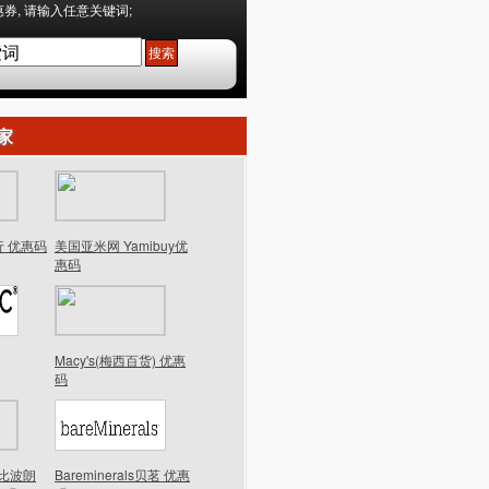
券, 请输入任意关键词;
家
行 优惠码
美国亚米网 Yamibuy优
惠码
Macy's(梅西百货) 优惠
码
n芭比波朗
Bareminerals贝茗 优惠