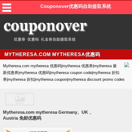
Couponover优惠码自助提取系统
MYTHERESA.COM MYTHERESA优惠码
Mytheresa.com mytheresa 优惠码|mytheresa 优惠券|mytheresa 最
新优惠券|mytheresa 优惠码|mytheresa coupon code|mytheresa 折扣
券|mytheresa 折扣|mytheresa coupon|mytheresa discount promo codes
Mytheresa.com mytheresa Germany、UK 、
Austria 免邮优惠码