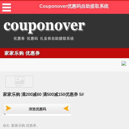
Couponover优惠码自助提取系统
家家乐购 优惠券
家家乐购 满200减60 满500减150优惠券 5#
浏览优惠码
家家乐购 优惠券
相关:
,