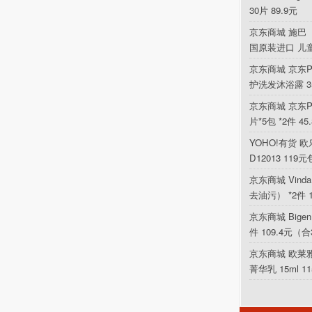
30片 89.9元
京东商城 施巴（
国原装进口 儿
京东商城 京东P
护洗发沐浴露 354
京东商城 京东PL
片*5包 *2件 4
YOHO!有货 欧乐
D12013 119
京东商城 Vin
去油污） *2件 
京东商城 Bigen
件 109.4元（合
京东商城 欧莱
菁华乳 15ml 1