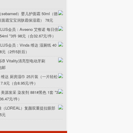
sebamed）婴儿护面霜 50ml（德
童面霜宝宝润肤霜保湿霜） 78元
LUS会员：Aveeno 艾惟诺 每日倍
ml *3件 98元（合32.67元/件）
US会员：Vinda 维达 湿厕纸 40
5.8元（2件5折后）
B Vitality清亮型电动牙刷
元包邮
da 维达 厨房湿巾 25片装（一片轻松
17.9元（合8.95元/件）
 美源发采 染发剂 881#黑色 1套 *3
36.47元/件）
雅（LOREAL）复颜双重提拉眼部
15元