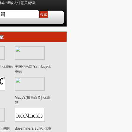
券, 请输入任意关键词;
家
行 优惠码
美国亚米网 Yamibuy优
惠码
Macy's(梅西百货) 优惠
码
n芭比波朗
Bareminerals贝茗 优惠