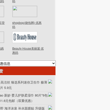
优惠码
码
德百货
shopbop(烧包网) 优惠
码
優惠碼
Beauty House美丽屋 优
惠码
货
ex 高洁丝 臻选系列迷你卫生巾 极薄
0片 5.9元
iao 新妙 婴儿护肤柔湿巾 80片*6包
111.6元包邮（双重优惠）
美即 海洋冰泉 补水面膜贴 升级版