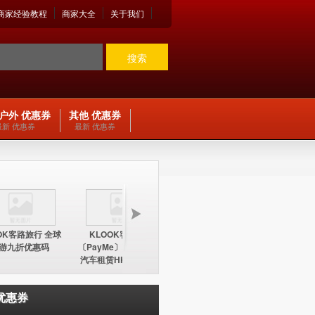
商家经验教程
商家大全
关于我们
搜索
户外 优惠券
其他 优惠券
最新 优惠券
最新 优惠券
OK客路旅行 全球
KLOOK客路旅行
KLOOK客路旅行
KLOO
游九折优惠码
〔PayMe〕环球酒店及
〔PayMe〕环球酒店
期五12
汽车租赁HK$100折扣
HK$100折扣优惠码
中国内地
优惠码
优惠券