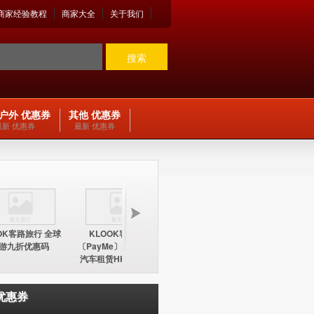
商家经验教程
商家大全
关于我们
搜索
户外 优惠券
其他 优惠券
最新 优惠券
最新 优惠券
OK客路旅行 全球
KLOOK客路旅行
KLOOK客路旅行
KLOO
游九折优惠码
〔PayMe〕环球酒店及
〔PayMe〕环球酒店
期五12
汽车租赁HK$100折扣
HK$100折扣优惠码
中国内地
优惠码
优惠券