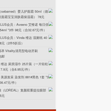
sebamed）婴儿护面霜 50ml（德
童面霜宝宝润肤霜保湿霜） 78元
LUS会员：Aveeno 艾惟诺 每日倍
ml *3件 98元（合32.67元/件）
US会员：Vinda 维达 湿厕纸 40
5.8元（2件5折后）
B Vitality清亮型电动牙刷
元包邮
da 维达 厨房湿巾 25片装（一片轻松
17.9元（合8.95元/件）
 美源发采 染发剂 881#黑色 1套 *3
36.47元/件）
雅（LOREAL）复颜双重提拉眼部
15元