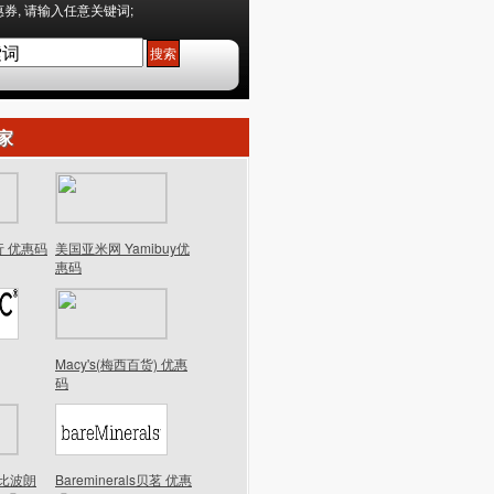
券, 请输入任意关键词;
家
行 优惠码
美国亚米网 Yamibuy优
惠码
Macy's(梅西百货) 优惠
码
n芭比波朗
Bareminerals贝茗 优惠