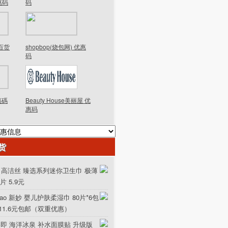
优惠码
码
德百货
shopbop(烧包网) 优惠
码
優惠碼
Beauty House美丽屋 优
惠码
货
ex 高洁丝 臻选系列迷你卫生巾 极薄
0片 5.9元
iao 新妙 婴儿护肤柔湿巾 80片*6包
111.6元包邮（双重优惠）
美即 海洋冰泉 补水面膜贴 升级版