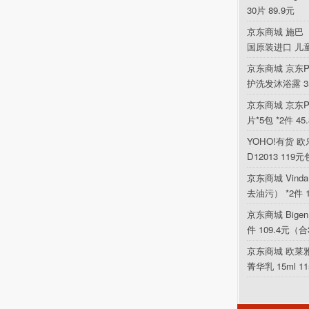
30片 89.9元
京东商城 施巴（
国原装进口 儿
京东商城 京东P
护洗发沐浴露 354
京东商城 京东PL
片*5包 *2件 4
YOHO!有货 欧乐
D12013 119
京东商城 Vin
去油污） *2件 
京东商城 Bigen
件 109.4元（合
京东商城 欧莱
菁华乳 15ml 1