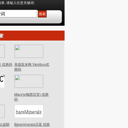
券, 请输入任意关键词;
家
行 优惠码
美国亚米网 Yamibuy优
惠码
Macy's(梅西百货) 优惠
码
n芭比波朗
Bareminerals贝茗 优惠