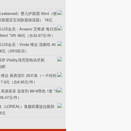
sebamed）婴儿护面霜 50ml（德
童面霜宝宝润肤霜保湿霜） 78元
LUS会员：Aveeno 艾惟诺 每日倍
ml *3件 98元（合32.67元/件）
US会员：Vinda 维达 湿厕纸 40
5.8元（2件5折后）
B Vitality清亮型电动牙刷
元包邮
da 维达 厨房湿巾 25片装（一片轻松
17.9元（合8.95元/件）
 美源发采 染发剂 881#黑色 1套 *3
36.47元/件）
雅（LOREAL）复颜双重提拉眼部
15元