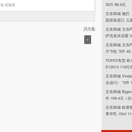
30片 89.9元
包 优惠券
,
京东商城 施巴（
国原装进口 儿
共5条
京东商城 京东P
护洗发沐浴露 354
1
京东商城 京东PL
片*5包 *2件 4
YOHO!有货 欧乐
D12013 119
京东商城 Vin
去油污） *2件 
京东商城 Bigen
件 109.4元（合
京东商城 欧莱
菁华乳 15ml 1