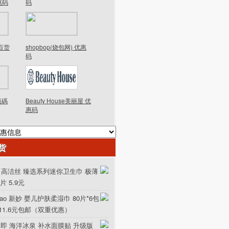
优惠码
码
德百货
shopbop(烧包网) 优惠
码
優惠碼
Beauty House美丽屋 优
惠码
货
ex 高洁丝 臻选系列迷你卫生巾 极薄
0片 5.9元
iao 新妙 婴儿护肤柔湿巾 80片*6包
111.6元包邮（双重优惠）
美即 海洋冰泉 补水面膜贴 升级版