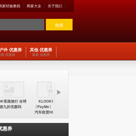
商家经验教程
商家大全
关于我们
搜索
户外 优惠券
其他 优惠券
最新 优惠券
最新 优惠券
OK客路旅行 全球
KLOOK客路旅行
KLOOK客路旅行
KLOO
游九折优惠码
〔PayMe〕环球酒店及
〔PayMe〕环球酒店
期五12
汽车租赁HK$100折扣
HK$100折扣优惠码
中国内地
优惠码
优惠券